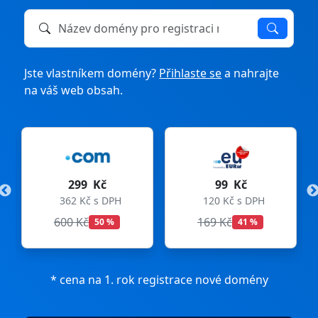
Název domény k registraci nebo převodu
Jste vlastníkem domény?
Přihlaste se
a nahrajte
na váš web obsah.
299 Kč
99 Kč
362 Kč s DPH
120 Kč s DPH
600 Kč
169 Kč
50 %
41 %
* cena na 1. rok registrace nové domény