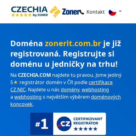
Kontakt
Doména
zonerit.com.br
je již
registrovaná. Registrujte si
doménu u jedničky na trhu!
Na
CZECHIA.COM
najdete tu pravou. Jsme jediný
5
★
registrátor domén v ČR podle
certifikace
CZ.NIC
. Najdete u nás
domény
,
webhosting
a
webhosting
s největším výběrem
doménových
koncovek
.