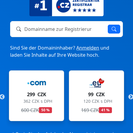
Domainname zur Registrierung oder zum Transfer
Sind Sie der Domaininhaber?
Anmelden
und
laden Sie Inhalte auf Ihre Website hoch.
K
99 CZK
275 CZK
DPH
120 CZK s DPH
333 CZK s DPH
169 CZK
299 CZK
 %
41 %
8 %