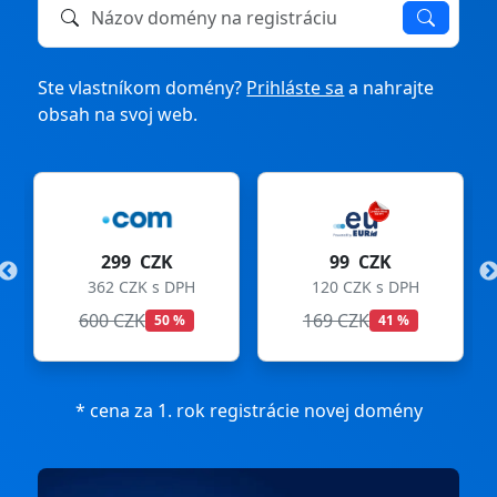
Názov domény na registráciu alebo prevod
Ste vlastníkom domény?
Prihláste sa
a nahrajte
obsah na svoj web.
299 CZK
99 CZK
362 CZK s DPH
120 CZK s DPH
600 CZK
169 CZK
50 %
41 %
* cena za 1. rok registrácie novej domény