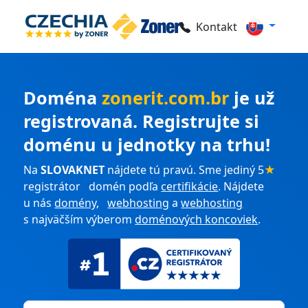
Kontakt
Doména
zonerit.com.br
je už
registrovaná. Registrujte si
doménu u jednotky na trhu!
Na
SLOVAKNET
nájdete tú pravú. Sme jediný 5
★
registrátor domén podľa
certifikácie
. Nájdete
u nás
domény
,
webhosting
a
webhosting
s najväčším výberom
doménových koncoviek
.