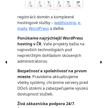
registrácii domén a komplexné
hostingové služby –
webhosting
,
e-
maily
,
WordPress
a ďalšie.
Ponúkame najrýchlejší WordPress
hosting v ČR
. Vaše projekty bežia na
najnovších technológiách pod
nepretržitým dohľadom skúsených
administrátorov.
Bezpečnosť a spoľahlivosť na prvom
mieste
. Pravidelne aktualizujeme
všetky systémy, chránime servery pred
DDoS útokmi a zabezpečujeme vysokú
dostupnosť služieb.
Živá zákaznícka podpora 24/7
.